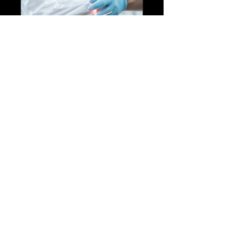
Tennisellenboge
n
89,00 €
Details ansehen